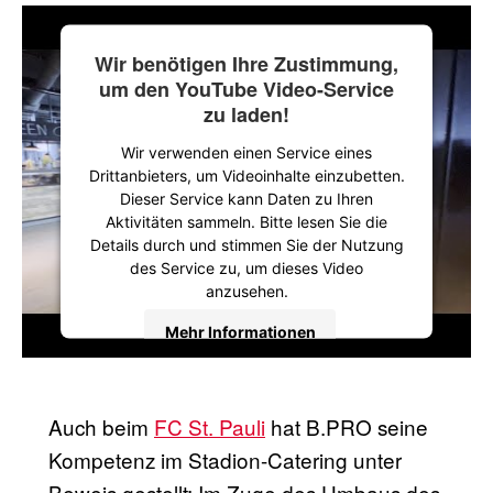
Wir benötigen Ihre Zustimmung,
um den YouTube Video-Service
zu laden!
Wir verwenden einen Service eines
Drittanbieters, um Videoinhalte einzubetten.
Dieser Service kann Daten zu Ihren
Aktivitäten sammeln. Bitte lesen Sie die
Details durch und stimmen Sie der Nutzung
des Service zu, um dieses Video
anzusehen.
Mehr Informationen
Akzeptieren
Auch beim
FC St. Pauli
hat B.PRO seine
powered by
Usercentrics Consent
Management Platform
Kompetenz im Stadion-Catering unter
Beweis gestellt: Im Zuge des Umbaus des