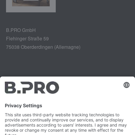
B.PRO GmbH
Flehinger Straße 59
75038 Oberderdingen (Allemagne)
Mentions légales
Instagram
Politique de confidentialité
LinkedIn
Mentions légales
YouTube
Rapport de vulnérabilité
Carrière
Presse