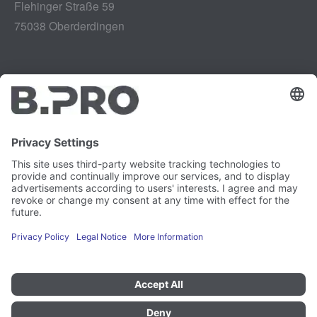
Flehinger Straße 59
75038 Oberderdingen
Impressum
Instagram
Gegevensbescherming
LinkedIn
Juridisch
YouTube
Kwetsbaarheidsrapport
Carrière
Pers
Nieuwsbrief
Cookie-voorkeuren