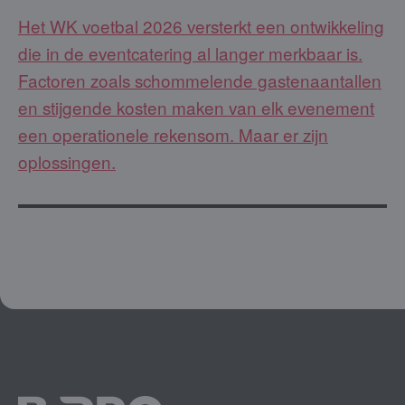
Het WK voetbal 2026 versterkt een ontwikkeling
die in de eventcatering al langer merkbaar is.
Factoren zoals schommelende gastenaantallen
en stijgende kosten maken van elk evenement
een operationele rekensom. Maar er zijn
oplossingen.