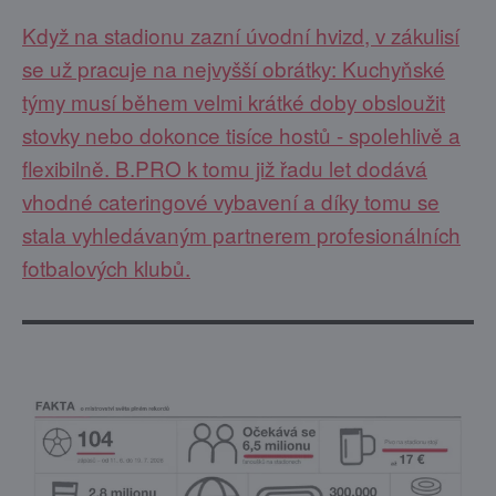
Když na stadionu zazní úvodní hvizd, v zákulisí
se už pracuje na nejvyšší obrátky: Kuchyňské
týmy musí během velmi krátké doby obsloužit
stovky nebo dokonce tisíce hostů - spolehlivě a
flexibilně. B.PRO k tomu již řadu let dodává
vhodné cateringové vybavení a díky tomu se
stala vyhledávaným partnerem profesionálních
fotbalových klubů.