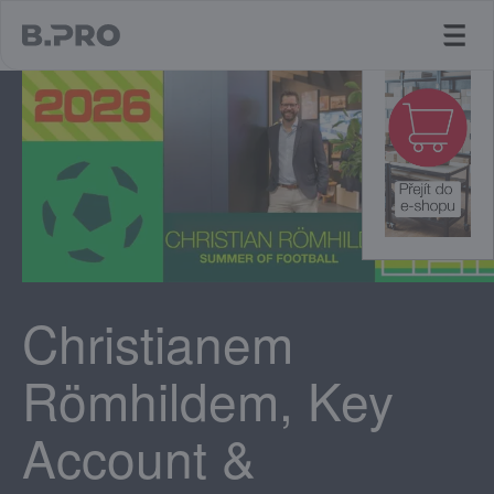
jump to main content
Christianem
Römhildem, Key
Account &