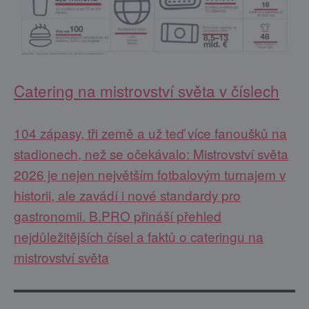
Catering na mistrovství světa v číslech
104 zápasy, tři země a už teď více fanoušků na
stadionech, než se očekávalo: Mistrovství světa
2026 je nejen největším fotbalovým turnajem v
historii, ale zavádí i nové standardy pro
gastronomii. B.PRO přináší přehled
nejdůležitějších čísel a faktů o cateringu na
mistrovství světa