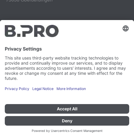
Tiráž
Instagram
Ochrana údajů
LinkedIn
Zpráva o zranitelnosti
YouTube
Kariéra
Právní záležitosti
Tisk
Newsletter
Předvolby souborů cookie