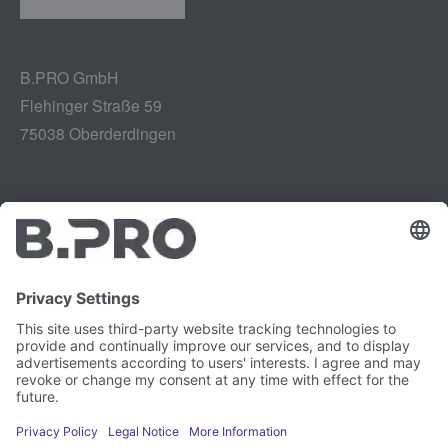
B.PRO GmbH
Flehinger Straße 59
75038 Oberderdingen
Aviso legal
Instagram
Protección de datos
LinkedIn
Referencias legales
YouTube
Informe de vulnerabilidad
Empleo
Prensa
Boletín de noticias