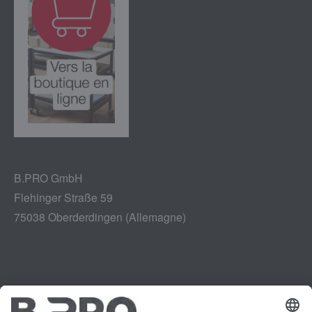
B.PRO GmbH
Flehinger Straße 59
75038 Oberderdingen (Allemagne)
Mentions légales
Instagram