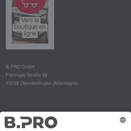
B.PRO GmbH
Flehinger Straße 59
75038 Oberderdingen (Allemagne)
Mentions légales
Instagram
Politique de confidentialité
LinkedIn