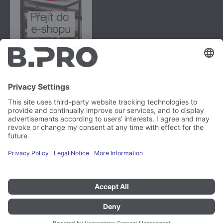
B.PRO GmbH
Flehinger Straße 59
75038 Oberderdingen
Tiráž
Instagram
Ochrana údajů
LinkedIn
Zpráva o zranitelnosti
YouTube