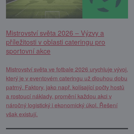
Mistrovství světa 2026 – Výzvy a
příležitosti v oblasti cateringu pro
sportovní akce
Mistrovství světa ve fotbale 2026 urychluje vývoj,
který je v eventovém cateringu už dlouhou dobu
patrný. Faktory, jako např. kolísající počty hostů
a rostoucí náklady, promění každou akci v
náročný logistický i ekonomický úkol. Řešení
však existují.