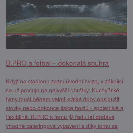
B.PRO a fotbal – dokonalá souhra
Když na stadionu zazní úvodní hvizd, v zákulisí
se už pracuje na nejvyšší obrátky: Kuchyňské
týmy musí během velmi krátké doby obsloužit
stovky nebo dokonce tisíce hostů - spolehlivě a
flexibilně. B.PRO k tomu již řadu let dodává
vhodné cateringové vybavení a díky tomu se