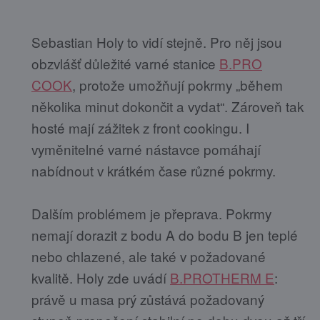
Sebastian Holy to vidí stejně. Pro něj jsou
obzvlášť důležité varné stanice
B.PRO
COOK
, protože umožňují pokrmy „během
několika minut dokončit a vydat“. Zároveň tak
hosté mají zážitek z front cookingu. I
vyměnitelné varné nástavce pomáhají
nabídnout v krátkém čase různé pokrmy.
Dalším problémem je přeprava. Pokrmy
nemají dorazit z bodu A do bodu B jen teplé
nebo chlazené, ale také v požadované
kvalitě. Holy zde uvádí
B.PROTHERM E
:
právě u masa prý zůstává požadovaný