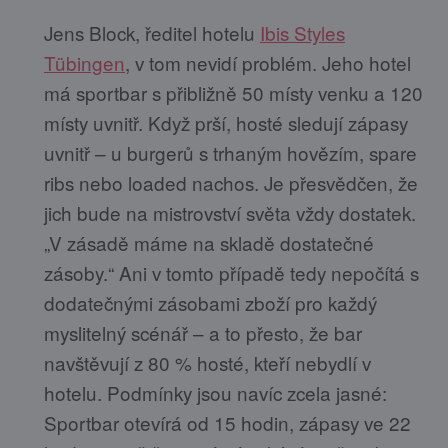
Jens Block, ředitel hotelu
Ibis Styles
Tübingen
, v tom nevidí problém. Jeho hotel
má sportbar s přibližně 50 místy venku a 120
místy uvnitř. Když prší, hosté sledují zápasy
uvnitř – u burgerů s trhaným hovězím, spare
ribs nebo loaded nachos. Je přesvědčen, že
jich bude na mistrovství světa vždy dostatek.
„V zásadě máme na skladě dostatečné
zásoby.“ Ani v tomto případě tedy nepočítá s
dodatečnými zásobami zboží pro každý
myslitelný scénář – a to přesto, že bar
navštěvují z 80 % hosté, kteří nebydlí v
hotelu. Podmínky jsou navíc zcela jasné:
Sportbar otevírá od 15 hodin, zápasy ve 22