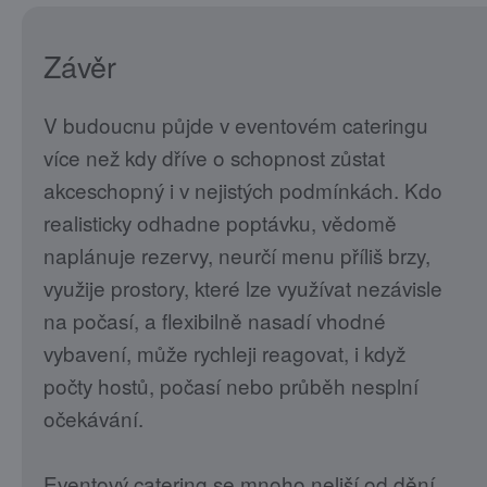
Závěr
V budoucnu půjde v eventovém cateringu
více než kdy dříve o schopnost zůstat
akceschopný i v nejistých podmínkách. Kdo
realisticky odhadne poptávku, vědomě
naplánuje rezervy, neurčí menu příliš brzy,
využije prostory, které lze využívat nezávisle
na počasí, a flexibilně nasadí vhodné
vybavení, může rychleji reagovat, i když
počty hostů, počasí nebo průběh nesplní
očekávání.
Eventový catering se mnoho neliší od dění