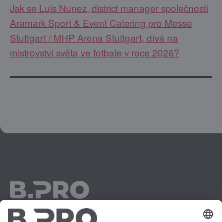
Jak se Luis Nunez, district manager společnosti
Aramark Sport & Event Catering pro Messe
Stuttgart / MHP Arena Stuttgart, dívá na
mistrovství světa ve fotbale v roce 2026?