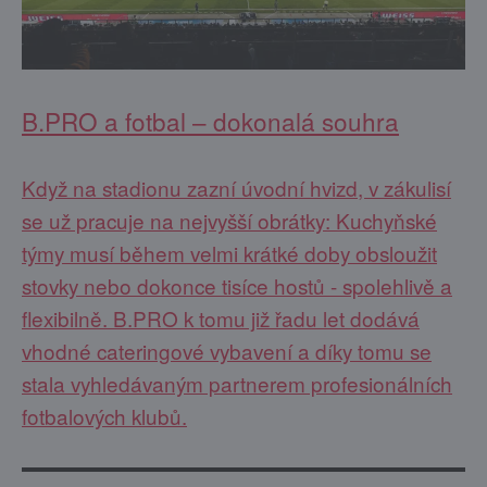
B.PRO a fotbal – dokonalá souhra
Když na stadionu zazní úvodní hvizd, v zákulisí
se už pracuje na nejvyšší obrátky: Kuchyňské
týmy musí během velmi krátké doby obsloužit
stovky nebo dokonce tisíce hostů - spolehlivě a
flexibilně. B.PRO k tomu již řadu let dodává
vhodné cateringové vybavení a díky tomu se
stala vyhledávaným partnerem profesionálních
fotbalových klubů.