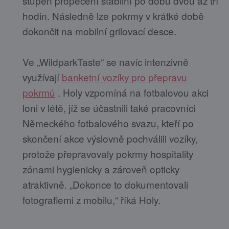
stupeň propečení stabilní po dobu dvou až tří
hodin. Následně lze pokrmy v krátké době
dokončit na mobilní grilovací desce.
Ve „WildparkTaste“ se navíc intenzivně
využívají
banketní vozíky pro přepravu
pokrmů
. Holy vzpomíná na fotbalovou akci
loni v létě, jíž se účastnili také pracovníci
Německého fotbalového svazu, kteří po
skončení akce výslovně pochválili vozíky,
protože přepravovaly pokrmy hospitality
zónami hygienicky a zároveň opticky
atraktivně. „Dokonce to dokumentovali
fotografiemi z mobilu,“ říká Holy.