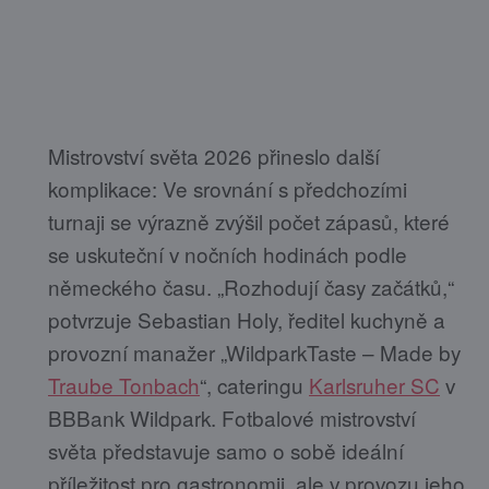
Mistrovství světa 2026 přineslo další
komplikace: Ve srovnání s předchozími
turnaji se výrazně zvýšil počet zápasů, které
se uskuteční v nočních hodinách podle
německého času. „Rozhodují časy začátků,“
potvrzuje Sebastian Holy, ředitel kuchyně a
provozní manažer „WildparkTaste – Made by
Traube Tonbach
“, cateringu
Karlsruher SC
v
BBBank Wildpark. Fotbalové mistrovství
světa představuje samo o sobě ideální
příležitost pro gastronomii, ale v provozu jeho