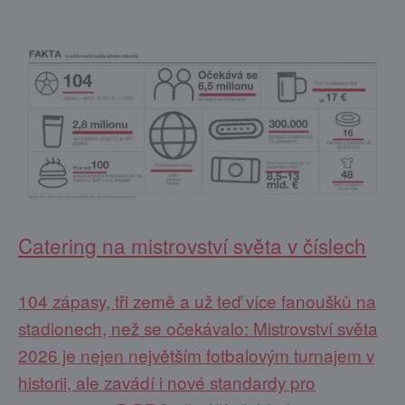
Catering na mistrovství světa v číslech
104 zápasy, tři země a už teď více fanoušků na
stadionech, než se očekávalo: Mistrovství světa
2026 je nejen největším fotbalovým turnajem v
historii, ale zavádí i nové standardy pro