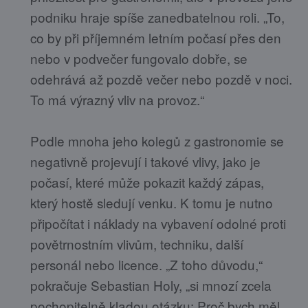
podniku hraje spíše zanedbatelnou roli. „To,
co by při příjemném letním počasí přes den
nebo v podvečer fungovalo dobře, se
odehrává až pozdě večer nebo pozdě v noci.
To má výrazný vliv na provoz.“
Podle mnoha jeho kolegů z gastronomie se
negativně projevují i takové vlivy, jako je
počasí, které může pokazit každý zápas,
který hostě sledují venku. K tomu je nutno
připočítat i náklady na vybavení odolné proti
povětrnostním vlivům, techniku, další
personál nebo licence. „Z toho důvodu,“
pokračuje Sebastian Holy, „si mnozí zcela
pochopitelně kladou otázku: Proč bych měl