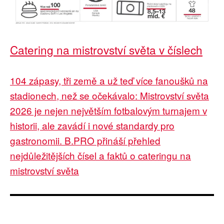
Catering na mistrovství světa v číslech
104 zápasy, tři země a už teď více fanoušků na
stadionech, než se očekávalo: Mistrovství světa
2026 je nejen největším fotbalovým turnajem v
historii, ale zavádí i nové standardy pro
gastronomii. B.PRO přináší přehled
nejdůležitějších čísel a faktů o cateringu na
mistrovství světa