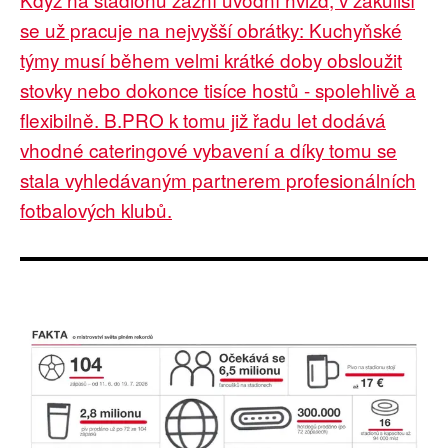
se už pracuje na nejvyšší obrátky: Kuchyňské
týmy musí během velmi krátké doby obsloužit
stovky nebo dokonce tisíce hostů - spolehlivě a
flexibilně. B.PRO k tomu již řadu let dodává
vhodné cateringové vybavení a díky tomu se
stala vyhledávaným partnerem profesionálních
fotbalových klubů.