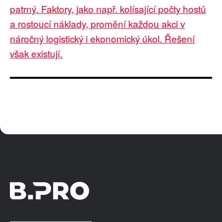
patrný. Faktory, jako např. kolísající počty hostů
a rostoucí náklady, promění každou akci v
náročný logistický i ekonomický úkol. Řešení
však existují.