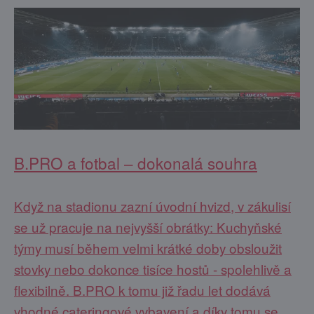
B.PRO a fotbal – dokonalá souhra
Když na stadionu zazní úvodní hvizd, v zákulisí
se už pracuje na nejvyšší obrátky: Kuchyňské
týmy musí během velmi krátké doby obsloužit
stovky nebo dokonce tisíce hostů - spolehlivě a
flexibilně. B.PRO k tomu již řadu let dodává
vhodné cateringové vybavení a díky tomu se