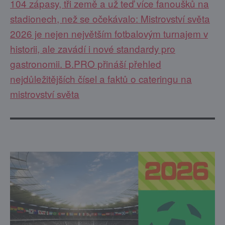
104 zápasy, tři země a už teď více fanoušků na
stadionech, než se očekávalo: Mistrovství světa
2026 je nejen největším fotbalovým turnajem v
historii, ale zavádí i nové standardy pro
gastronomii. B.PRO přináší přehled
nejdůležitějších čísel a faktů o cateringu na
mistrovství světa