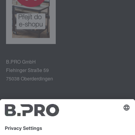
B.PRO GmbH
Flehinger Straße 59
75038 Oberderdingen
Tiráž
Instagram
Ochrana údajů
LinkedIn
Zpráva o zranitelnosti
YouTube