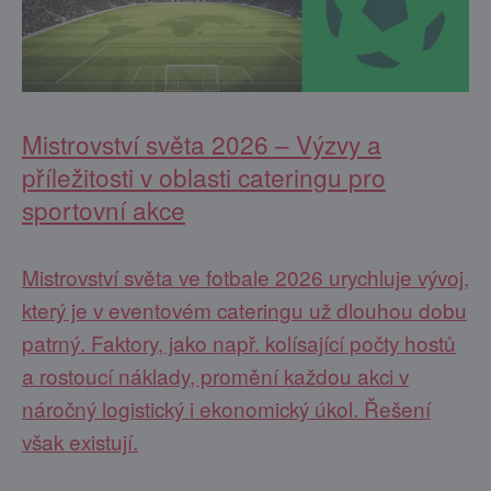
Mistrovství světa 2026 – Výzvy a
příležitosti v oblasti cateringu pro
sportovní akce
Mistrovství světa ve fotbale 2026 urychluje vývoj,
který je v eventovém cateringu už dlouhou dobu
patrný. Faktory, jako např. kolísající počty hostů
a rostoucí náklady, promění každou akci v
náročný logistický i ekonomický úkol. Řešení
však existují.