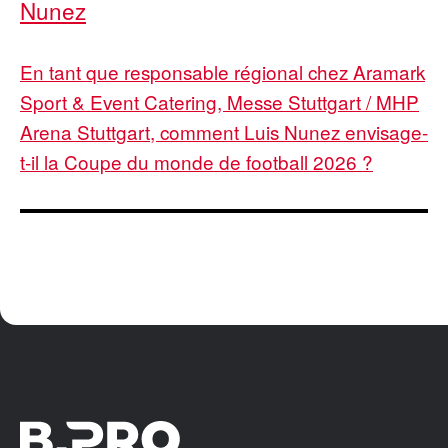
Nunez
En tant que responsable régional chez Aramark
Sport & Event Catering, Messe Stuttgart / MHP
Arena Stuttgart, comment Luis Nunez envisage-
t-il la Coupe du monde de football 2026 ?