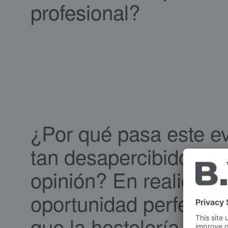
profesional?
¿Por qué pasa este e
tan desapercibido, en
opinión? En realidad 
oportunidad perfecta 
que la hostelería gen