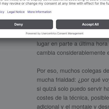
El punto decisivo son los ho
alemanes, muchos partidos
desfavorables. Lo que con u
funcionaría bien durante el d
lugar en parte a última hor
cambia considerablemente el
Por eso, muchos colegas de 
mucha frialdad: ¿por qué vo
si quizá solo puedo servir 
costes de la técnica, posible
adicional y el montaje y des