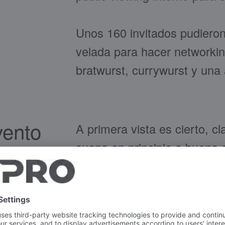
Unos 160 invitados pudieron 
velada para hacer networkin
bratwurst, currywurst y una 
vento
A primera vista es cierto, c
suena en principio a buena o
 su
teoría habría buen tiempo, 
es una
ganas de ver fútbol en comp
para
las condiciones generales m
ere más