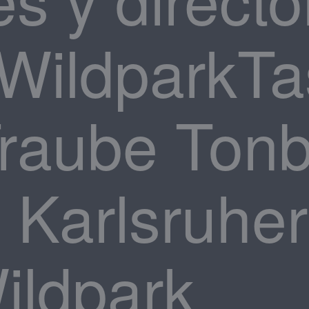
WildparkTa
raube Tonb
l Karlsruhe
ldpark