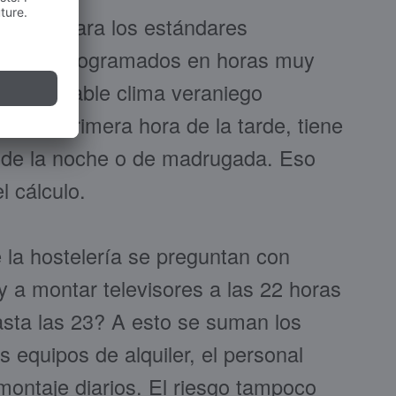
rarios. Para los estándares
 están programados en horas muy
n agradable clima veraniego
ía o a primera hora de la tarde, tiene
a de la noche o de madrugada. Eso
 cálculo.
la hostelería se preguntan con
y a montar televisores a las 22 horas
hasta las 23? A esto se suman los
s equipos de alquiler, el personal
montaje diarios. El riesgo tampoco