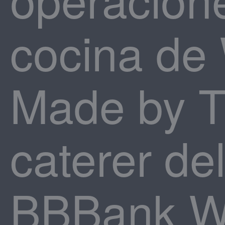
cocina de 
Made by T
caterer de
BBBank Wi