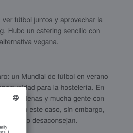
ver fútbol juntos y aprovechar la
g. Hubo un catering sencillo con
alternativa vegana.
laro: un Mundial de fútbol en verano
portunidad para la hostelería. En
terrazas llenas y mucha gente con
añía. En este caso, sin embargo,
ás bien lo desaconsejan.