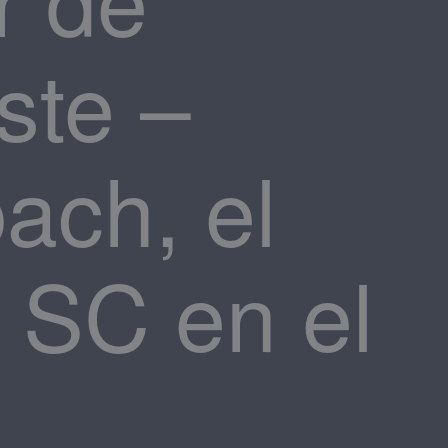
ste –
ach, el
r SC en el