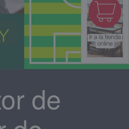
tor de
r de