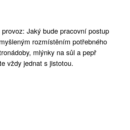
í provoz: Jaký bude pracovní postup
romyšleným rozmístěním potřebného
stronádoby, mlýnky na sůl a pepř
e vždy jednat s jistotou.