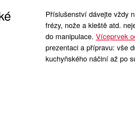
ké
Příslušenství dávejte vždy 
frézy, nože a kleště atd. neje
do manipulace.
Víceprvek 
prezentaci a přípravu: vše d
kuchyňského náčiní až po su