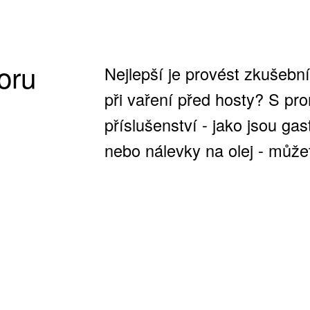
toru
Nejlepší je provést zkušebn
při vaření před hosty? S p
příslušenství - jako jsou ga
nebo nálevky na olej - můžet