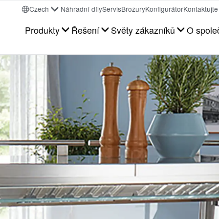
Czech
Náhradní díly
Servis
Brožury
Konfigurátor
Kontaktujte
Produkty
Řešení
Světy zákazníků
O spole