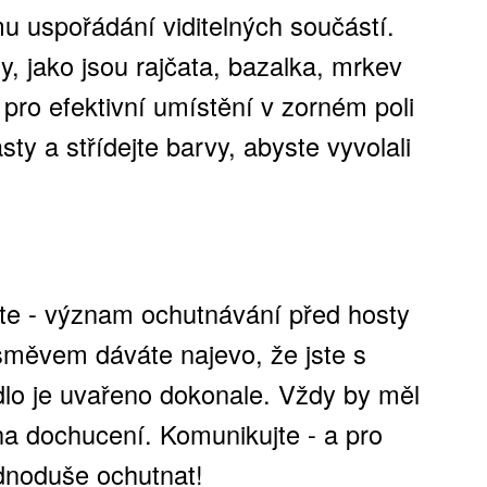
 uspořádání viditelných součástí.
y, jako jsou rajčata, bazalka, mrkev
pro efektivní umístění v zorném poli
ty a střídejte barvy, abyste vyvolali
íte - význam ochutnávání před hosty
měvem dáváte najevo, že jste s
dlo je uvařeno dokonale. Vždy by měl
 na dochucení. Komunikujte - a pro
dnoduše ochutnat!