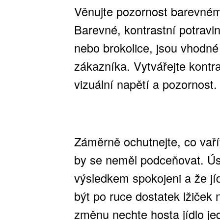
Věnujte pozornost barevnému
Barevné, kontrastní potravin
nebo brokolice, jsou vhodné 
zákazníka. Vytvářejte kontras
vizuální napětí a pozornost.
Záměrně ochutnejte, co vař
by se neměl podceňovat. Ús
výsledkem spokojeni a že jí
být po ruce dostatek lžiček
změnu nechte hosta jídlo je