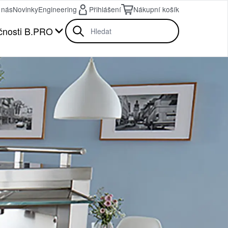
 nás
Novinky
Engineering
Přihlášení
Nákupní košík
čnosti B.PRO