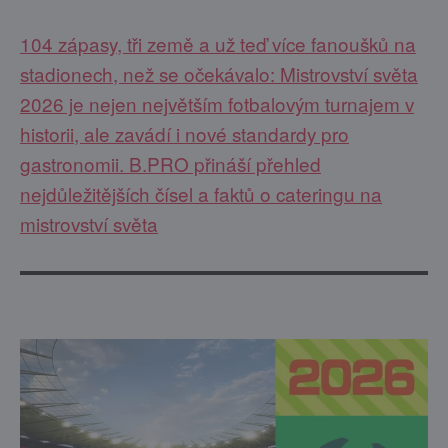
104 zápasy, tři země a už teď více fanoušků na
stadionech, než se očekávalo: Mistrovství světa
2026 je nejen největším fotbalovým turnajem v
historii, ale zavádí i nové standardy pro
gastronomii. B.PRO přináší přehled
nejdůležitějších čísel a faktů o cateringu na
mistrovství světa