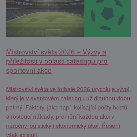
Mistrovství světa 2026 – Výzvy a
příležitosti v oblasti cateringu pro
sportovní akce
Mistrovství světa ve fotbale 2026 urychluje vývoj,
který je v eventovém cateringu už dlouhou dobu
patrný. Faktory, jako např. kolísající počty hostů
a rostoucí náklady, promění každou akci v
náročný logistický i ekonomický úkol. Řešení
však existují.