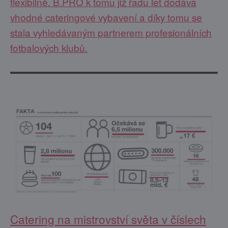
flexibilně. B.PRO k tomu již řadu let dodává
vhodné cateringové vybavení a díky tomu se
stala vyhledávaným partnerem profesionálních
fotbalových klubů.
Catering na mistrovství světa v číslech