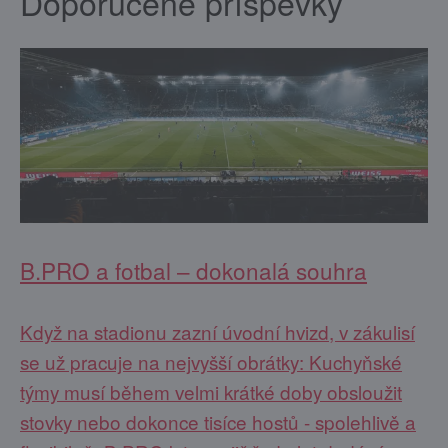
Doporučené příspěvky
B.PRO a fotbal – dokonalá souhra
Když na stadionu zazní úvodní hvizd, v zákulisí
se už pracuje na nejvyšší obrátky: Kuchyňské
týmy musí během velmi krátké doby obsloužit
stovky nebo dokonce tisíce hostů - spolehlivě a