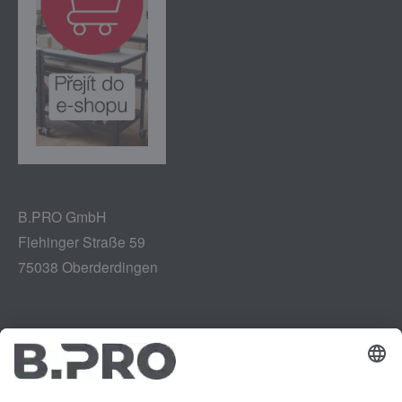
B.PRO GmbH
Flehinger Straße 59
75038 Oberderdingen
Tiráž
Instagram