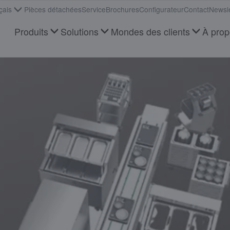
çais
Pièces détachées
Service
Brochures
Configurateur
Contact
Newsle
Produits
Solutions
Mondes des clients
À pro