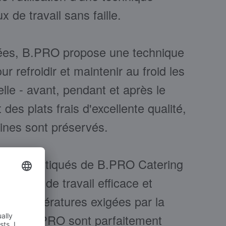
x de travail sans faille.
es, B.PRO propose une technique
r refroidir et maintenir au froid les
lle - avant, pendant et après le
des plats frais d'excellente qualité,
mines sont préservés.
on sophistiqués de B.PRO Catering
ocessus de travail efficace et
 les températures exigées par la
duits B.PRO sont parfaitement