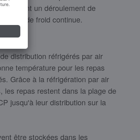
et forment un déroulement de
chaîne de froid continue.
de distribution réfrigérés par air
onne température pour les repas
s. Grâce à la réfrigération par air
, les repas restent dans la plage de
jusqu'à leur distribution sur la
vent être stockées dans les