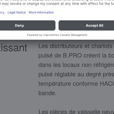
adaptés les uns aux autres 
processus optimal avec une 
tissant
Les distributeurs et chariots 
pulsé de B.PRO créent la b
dans les locaux non réfrigéré
pulsé réglable au degré près
température conforme HACCP 
bande.
Les pièces de vaisselle peu