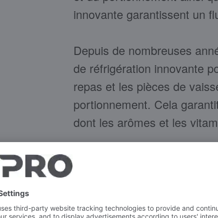
innovante garantissent un flu
Depuis de nombreuses anné
de réfrigération innovante pou
repas et les pièces de vaisse
portionnement. Cela garantit 
dont les arômes et les vita
Les systèmes de réfrigérati
Solutions garantissent un pr
efficient, tout en respectant
norme HACCP. Tous les pro