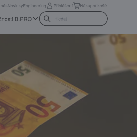
 nás
Novinky
Engineering
Přihlášení
Nákupní košík
čnosti B.PRO