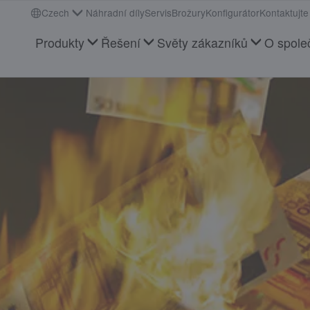
Czech
Náhradní díly
Servis
Brožury
Konfigurátor
Kontaktujte
Produkty
Řešení
Světy zákazníků
O spole