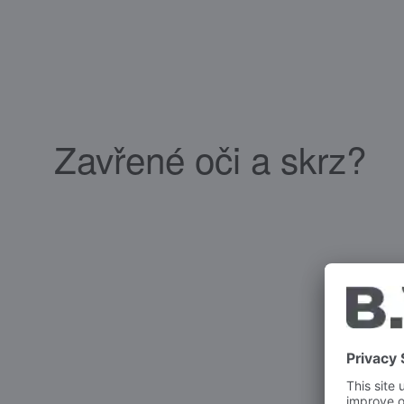
Zavřené oči a skrz?