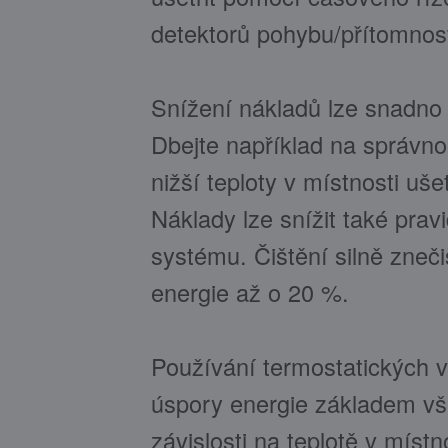
detektorů pohybu/přítomnost
Snížení nákladů lze snadno 
Dbejte například na správno
nižší teploty v místnosti uše
Náklady lze snížit také pra
systému. Čištění silně zneč
energie až o 20 %.
Používání termostatických ve
úspory energie základem vš
závislosti na teplotě v místn