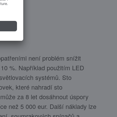
patřeními není problém snížit
h 10 %. Například použitím LED
světlovacích systémů. Sto
vek, které nahradí sto
 může za 8 let dosáhnout úspory
íce než 5 000 eur. Další náklady lze
zení, soumrakových spínačů a