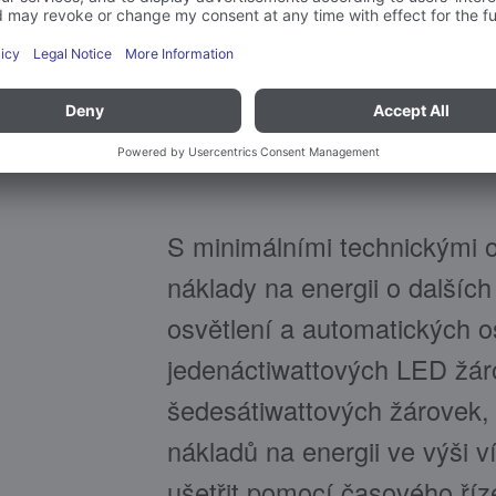
S minimálními technickými o
náklady na energii o dalšíc
osvětlení a automatických o
jedenáctiwattových LED žáro
šedesátiwattových žárovek,
nákladů na energii ve výši v
ušetřit pomocí časového ří