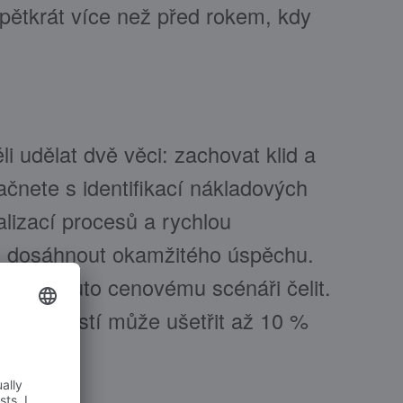
pětkrát více než před rokem, kdy
i udělat dvě věci: zachovat klid a
ačnete s identifikací nákladových
alizací procesů a rychlou
 dosáhnout okamžitého úspěchu.
, jak tomuto cenovému scénáři čelit.
ch činností může ušetřit až 10 %
e.