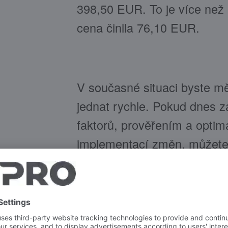
398,50 EUR. To je více než 
cena činila 76,10 EUR.
V současné situaci byste měl
jednat rychle. Pokud dnes z
faktorů, prověřením a optim
implementací změn, můžete
Určitě totiž existují způsoby
Již optimalizace každodenní
celkových nákladů na energi