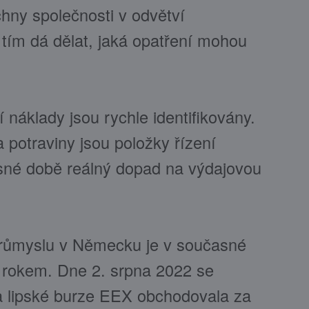
chny společnosti v odvětví
 tím dá dělat, jaká opatření mohou
í náklady jsou rychle identifikovány.
 potraviny jsou položky řízení
asné době reálný dopad na výdajovou
 průmyslu v Německu je v současné
d rokem. Dne 2. srpna 2022 se
a lipské burze EEX obchodovala za