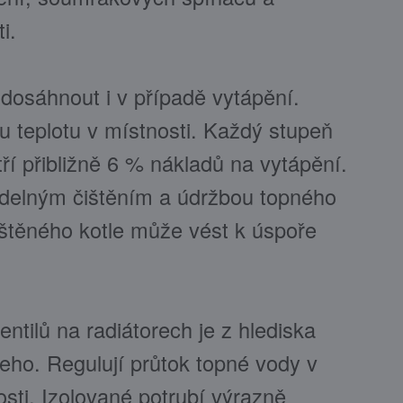
i.
dosáhnout i v případě vytápění.
u teplotu v místnosti. Každý stupeň
tří přibližně 6 % nákladů na vytápění.
videlným čištěním a údržbou topného
ištěného kotle může vést k úspoře
ntilů na radiátorech je z hlediska
eho. Regulují průtok topné vody v
osti. Izolované potrubí výrazně