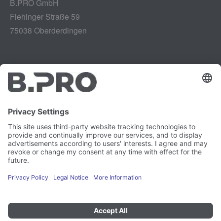
B.PRO GmbH
Flehinger Straße 59
75038 Oberderdingen
Aviso legal
Instagram
Protección de datos
LinkedIn
Referencias legales
YouTube
Informe de vulnerabilidad
Empleo
Prensa
Boletín de noticias
Preferencias de cookies