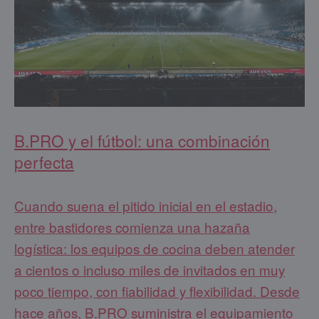
B.PRO y el fútbol: una combinación
perfecta
Cuando suena el pitido inicial en el estadio,
entre bastidores comienza una hazaña
logística: los equipos de cocina deben atender
a cientos o incluso miles de invitados en muy
poco tiempo, con fiabilidad y flexibilidad. Desde
hace años, B.PRO suministra el equipamiento