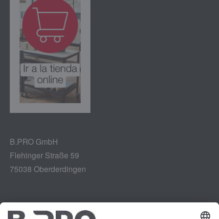
B.PRO GmbH
Flehinger Straße 59
75038 Oberderdingen