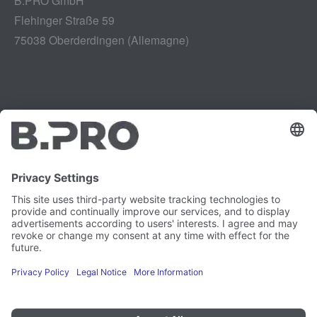
Flehinger Straße 59
75038 Oberderdingen (Allemagne)
Mentions légales
Instagram
Politique de confidentialité
LinkedIn
Mentions légales
YouTube
Rapport de vulnérabilité
Carrière
Presse
Newsletter
Préférences en matière de
cookies