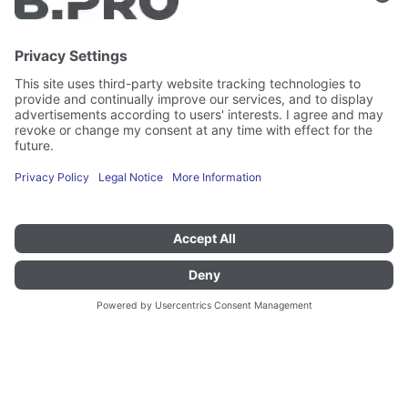
B.PRO GmbH
Flehinger Straße 59
75038 Oberderdingen
Aviso legal
Instagram
Protección de datos
LinkedIn
Referencias legales
YouTube
Informe de vulnerabilidad
Empleo
Prensa
Boletín de noticias