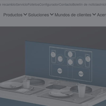
e recambio
Servicio
Folletos
Configurador
Contacto
Boletín de noticias
Inic
Productos
Soluciones
Mundos de clientes
Acer