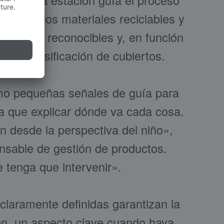
 de ahí, la estación guía el proceso
omida, los materiales reciclables y
aramente reconocibles y, en función
ye la clasificación de cubiertos.
mo pequeñas señales de guía para
a que explicar dónde va cada cosa.
 desde la perspectiva del niño»,
onsable de gestión de productos.
 tenga que intervenir».
claramente definidas garantizan la
ción, un aspecto clave cuando haya