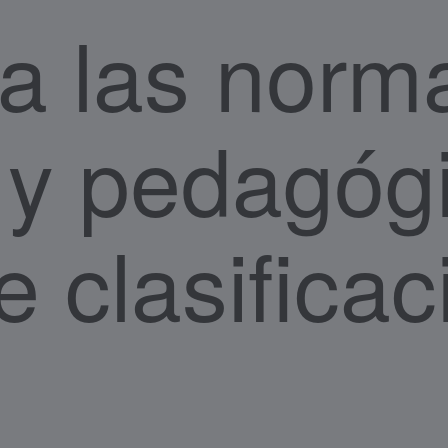
a las norm
 y pedagógi
e clasifica