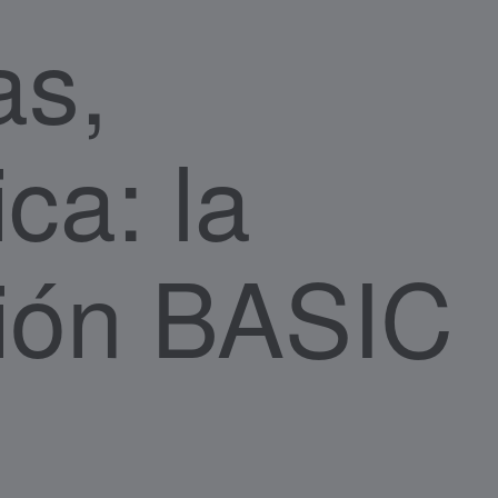
as,
ca: la
ción BASIC