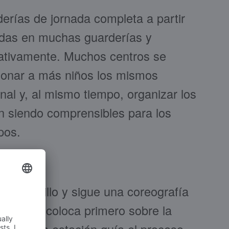
derías de jornada completa a partir
das en muchas guarderías y
cativamente. Muchos centros se
cionar a más niños los mismos
nal y, al mismo tiempo, organizar los
n siendo comprensibles para los
pos.
te sencillo y sigue una coreografía
ndeja se coloca primero sobre la