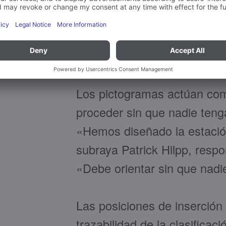
cubierta resistente. A partir
paso a paso: Los restos de c
el papel tienen aberturas cl
del modelo, también se inclu
Los pictogramas actúan co
proceder sin que nadie teng
«Hemos diseñado la estación
subraya Patrick Hilpp, resp
«Debe orientar sin que nadie
Las posiciones de inserción 
trazabilidad de la clasifica