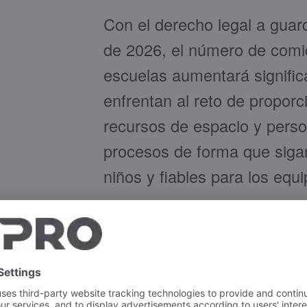
Con el derecho legal a guar
de 2026, el número de comi
escuelas aumentará signifi
enfrentan al reto de propor
recursos de espacio y perso
procesos de forma que siga
niños y fiables para los equi
El proceso es deliberadamen
adaptada a los niños. La ba
ón el