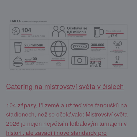
Catering na mistrovství světa v číslech
104 zápasy, tři země a už teď více fanoušků na
stadionech, než se očekávalo: Mistrovství světa
2026 je nejen největším fotbalovým turnajem v
historii, ale zavádí i nové standardy pro