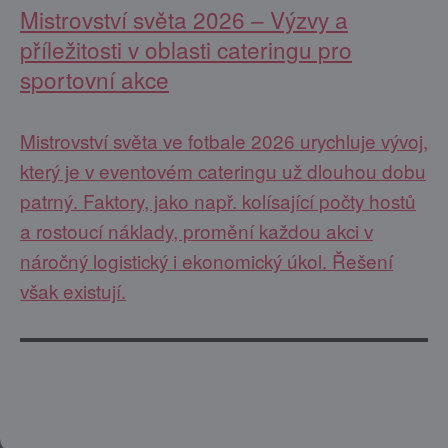
Mistrovství světa 2026 – Výzvy a
příležitosti v oblasti cateringu pro
sportovní akce
Mistrovství světa ve fotbale 2026 urychluje vývoj,
který je v eventovém cateringu už dlouhou dobu
patrný. Faktory, jako např. kolísající počty hostů
a rostoucí náklady, promění každou akci v
náročný logistický i ekonomický úkol. Řešení
však existují.