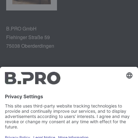
B.PRO GmbH
Flehinger Straße 59
75038 Oberderdingen
Tiráž
Instagram
Ochrana údajů
LinkedIn
Zpráva o zranitelnosti
YouTube
Kariéra
Právní záležitosti
Tisk