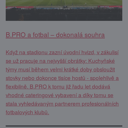
B.PRO a fotbal – dokonalá souhra
Když na stadionu zazní úvodní hvizd, v zákulisí
se už pracuje na nejvyšší obrátky: Kuchyňské
týmy musí během velmi krátké doby obsloužit
stovky nebo dokonce tisíce hostů - spolehlivě a
flexibilně. B.PRO k tomu již řadu let dodává
vhodné cateringové vybavení a díky tomu se
stala vyhledávaným partnerem profesionálních
fotbalových klubů.