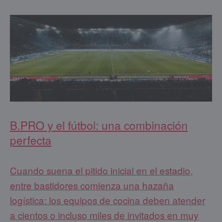
B.PRO y el fútbol: una combinación
perfecta
Cuando suena el pitido inicial en el estadio,
entre bastidores comienza una hazaña
logística: los equipos de cocina deben atender
a cientos o incluso miles de invitados en muy