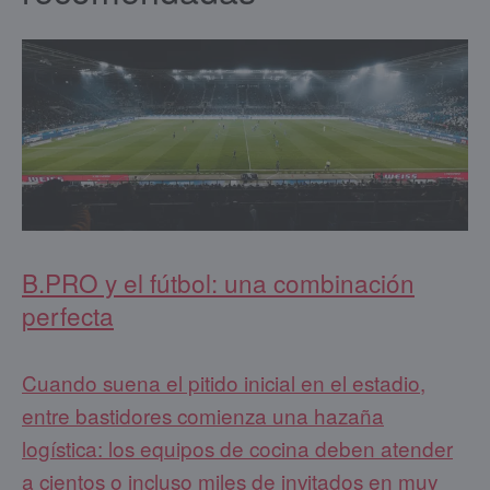
B.PRO y el fútbol: una combinación
perfecta
Cuando suena el pitido inicial en el estadio,
entre bastidores comienza una hazaña
logística: los equipos de cocina deben atender
a cientos o incluso miles de invitados en muy