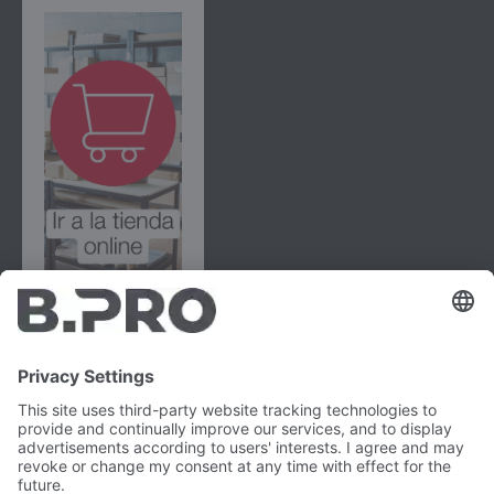
B.PRO GmbH
Flehinger Straße 59
75038 Oberderdingen