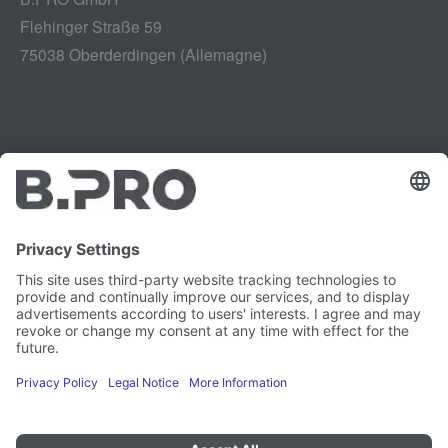
Flehinger Straße 59
75038 Oberderdingen (Allemagne)
Mentions légales
Instagram
Politique de confidentialité
LinkedIn
Mentions légales
YouTube
Rapport de vulnérabilité
Carrière
Presse
Newsletter
Préférences en matière de
cookies