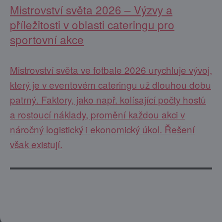
Mistrovství světa 2026 – Výzvy a
příležitosti v oblasti cateringu pro
sportovní akce
Mistrovství světa ve fotbale 2026 urychluje vývoj,
který je v eventovém cateringu už dlouhou dobu
patrný. Faktory, jako např. kolísající počty hostů
a rostoucí náklady, promění každou akci v
náročný logistický i ekonomický úkol. Řešení
však existují.