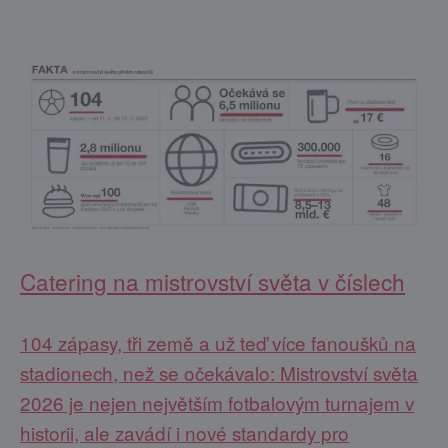
Catering na mistrovství světa v číslech
104 zápasy, tři země a už teď více fanoušků na
stadionech, než se očekávalo: Mistrovství světa
2026 je nejen největším fotbalovým turnajem v
historii, ale zavádí i nové standardy pro