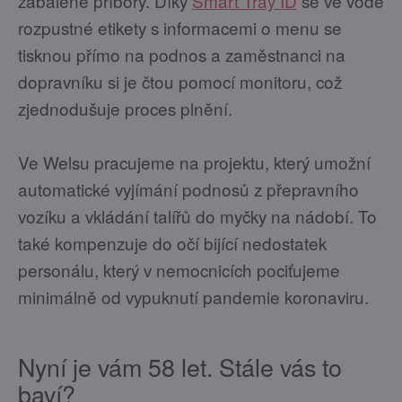
zabalené příbory. Díky
Smart Tray ID
se ve vodě
rozpustné etikety s informacemi o menu se
tisknou přímo na podnos a zaměstnanci na
dopravníku si je čtou pomocí monitoru, což
zjednodušuje proces plnění.
Ve Welsu pracujeme na projektu, který umožní
automatické vyjímání podnosů z přepravního
vozíku a vkládání talířů do myčky na nádobí. To
také kompenzuje do očí bijící nedostatek
personálu, který v nemocnicích pociťujeme
minimálně od vypuknutí pandemie koronaviru.
Nyní je vám 58 let. Stále vás to
baví?