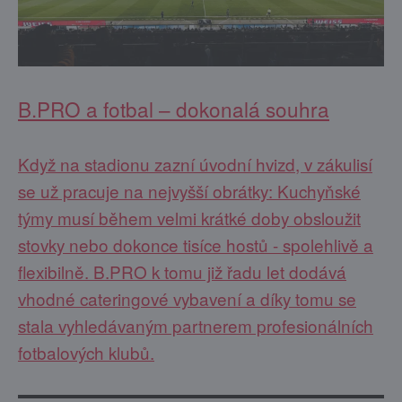
B.PRO a fotbal – dokonalá souhra
Když na stadionu zazní úvodní hvizd, v zákulisí
se už pracuje na nejvyšší obrátky: Kuchyňské
týmy musí během velmi krátké doby obsloužit
stovky nebo dokonce tisíce hostů - spolehlivě a
flexibilně. B.PRO k tomu již řadu let dodává
vhodné cateringové vybavení a díky tomu se
stala vyhledávaným partnerem profesionálních
fotbalových klubů.