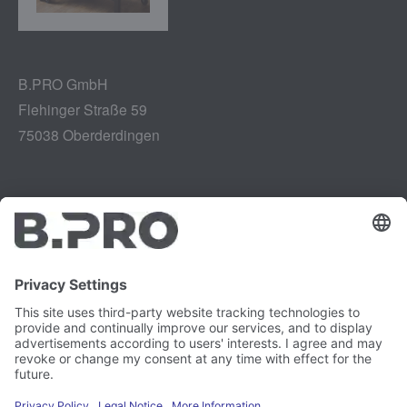
B.PRO GmbH
Flehinger Straße 59
75038 Oberderdingen
Tiráž
Instagram
Ochrana údajů
LinkedIn
Zpráva o zranitelnosti
YouTube
Kariéra
Právní záležitosti
Tisk