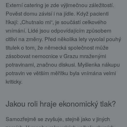
Externí catering je zde výjimečnou záležitostí.
Pověst domu závisí i na jídle. Když pacienti
říkají: „Chutnalo mi“, je součástí celkového
vnímání. Lidé jsou odpovídajícím způsobem
citliví na změny. Před několika lety vyvolal pouhý
titulek o tom, že německá společnost může
zásobovat nemocnice v Grazu mraženými
potravinami, značnou diskusi. Myšlenka nákupu
potravin ve větším měřítku byla vnímána velmi
kriticky.
Jakou roli hraje ekonomický tlak?
Samozřejmě se zvyšuje, stejně jako v jiných